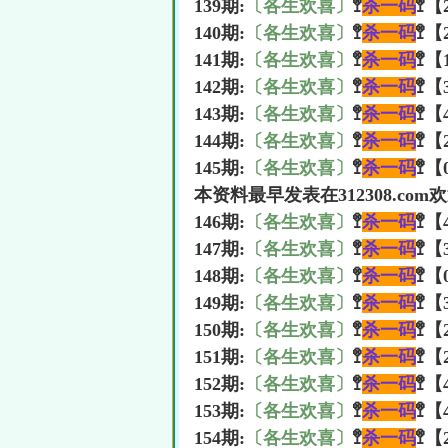
139期:
〔各生欢喜〕
🚏
杀一码
🚏
140期:
〔各生欢喜〕
🚏
杀一码
🚏
141期:
〔各生欢喜〕
🚏
杀一码
🚏
142期:
〔各生欢喜〕
🚏
杀一码
🚏
143期:
〔各生欢喜〕
🚏
杀一码
🚏
144期:
〔各生欢喜〕
🚏
杀一码
🚏
145期:
〔各生欢喜〕
🚏
杀一码
🚏
本资料最早发表在312308.co
146期:
〔各生欢喜〕
🚏
杀一码
🚏
147期:
〔各生欢喜〕
🚏
杀一码
🚏
148期:
〔各生欢喜〕
🚏
杀一码
🚏
149期:
〔各生欢喜〕
🚏
杀一码
🚏
150期:
〔各生欢喜〕
🚏
杀一码
🚏
151期:
〔各生欢喜〕
🚏
杀一码
🚏
152期:
〔各生欢喜〕
🚏
杀一码
🚏
153期:
〔各生欢喜〕
🚏
杀一码
🚏
154期:
〔各生欢喜〕
🚏
杀一码
🚏