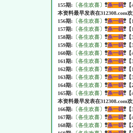
155期:
〔各生欢喜〕
🚏
杀一码
🚏
本资料最早发表在312308.co
156期:
〔各生欢喜〕
🚏
杀一码
🚏
157期:
〔各生欢喜〕
🚏
杀一码
🚏
158期:
〔各生欢喜〕
🚏
杀一码
🚏
159期:
〔各生欢喜〕
🚏
杀一码
🚏
160期:
〔各生欢喜〕
🚏
杀一码
🚏
161期:
〔各生欢喜〕
🚏
杀一码
🚏
162期:
〔各生欢喜〕
🚏
杀一码
🚏
163期:
〔各生欢喜〕
🚏
杀一码
🚏
164期:
〔各生欢喜〕
🚏
杀一码
🚏
165期:
〔各生欢喜〕
🚏
杀一码
🚏
本资料最早发表在312308.co
166期:
〔各生欢喜〕
🚏
杀一码
🚏
167期:
〔各生欢喜〕
🚏
杀一码
🚏
168期:
〔各生欢喜〕
🚏
杀一码
🚏