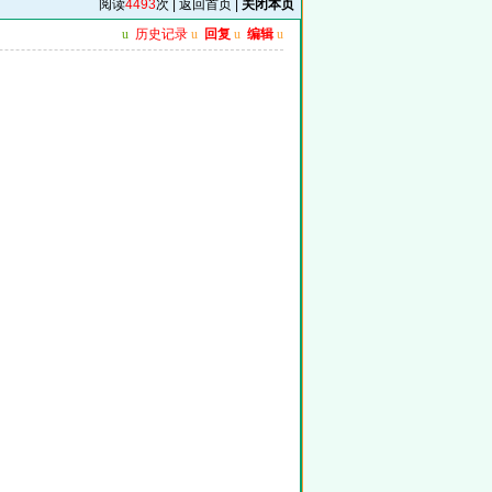
阅读
4493
次 |
返回首页
|
关闭本页
u
历史记录
u
回复
u
编辑
u