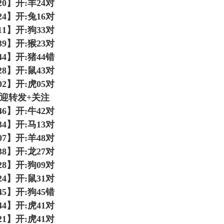
【20】开:羊24对
【24】开:兔16对
【11】开:狗33对
【39】开:猴23对
【44】开:猪44错
【28】开:鼠43对
【02】开:虎05对
m欢迎转发+关注
【46】开:牛42对
【34】开:马13对
【07】开:羊48对
【38】开:龙27对
【28】开:狗09对
【24】开:鼠31对
【45】开:狗45错
【44】开:虎41对
【21】开:虎41对