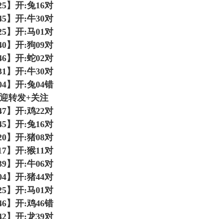
【25】开:兔16对
【45】开:牛30对
【25】开:马01对
【40】开:狗09对
【46】开:蛇02对
【31】开:牛30对
【04】开:兔04错
m欢迎转发+关注
【47】开:鸡22对
【45】开:兔16对
【20】开:猪08对
【17】开:猴11对
【39】开:牛06对
【04】开:猪44对
【25】开:马01对
【46】开:鸡46错
【42】开:龙39对