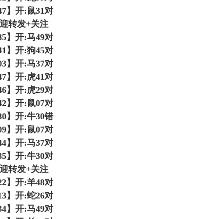
【47】开:鼠31对
m欢迎转发+关注
【35】开:马49对
【41】开:狗45对
【03】开:马37对
【47】开:虎41对
【46】开:虎29对
【42】开:鼠07对
【30】开:牛30错
【09】开:鼠07对
【44】开:马37对
【35】开:牛30对
m欢迎转发+关注
【22】开:羊48对
【13】开:蛇26对
【34】开:马49对