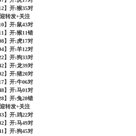
【07】开:虎17对
【12】开:猴35对
m欢迎转发+关注
【10】开:鼠43对
【11】开:猴11错
【08】开:虎17对
【04】开:羊12对
【22】开:狗33对
【42】开:龙39对
【02】开:猪20对
【17】开:牛06对
【48】开:马01对
【28】开:兔28错
m欢迎转发+关注
【33】开:鸡22对
【32】开:马49对
【41】开:狗45对