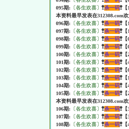
094期:
〔各生欢喜〕
🚏
杀一码
🚏
095期:
〔各生欢喜〕
🚏
杀一码
🚏
本资料最早发表在312308.co
096期:
〔各生欢喜〕
🚏
杀一码
🚏
097期:
〔各生欢喜〕
🚏
杀一码
🚏
098期:
〔各生欢喜〕
🚏
杀一码
🚏
099期:
〔各生欢喜〕
🚏
杀一码
🚏
100期:
〔各生欢喜〕
🚏
杀一码
🚏
101期:
〔各生欢喜〕
🚏
杀一码
🚏
102期:
〔各生欢喜〕
🚏
杀一码
🚏
103期:
〔各生欢喜〕
🚏
杀一码
🚏
104期:
〔各生欢喜〕
🚏
杀一码
🚏
105期:
〔各生欢喜〕
🚏
杀一码
🚏
本资料最早发表在312308.co
106期:
〔各生欢喜〕
🚏
杀一码
🚏
107期:
〔各生欢喜〕
🚏
杀一码
🚏
108期:
〔各生欢喜〕
🚏
杀一码
🚏